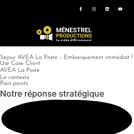
Séjour AVEA La Poste – Embarquement immédiat !
Use Case Client
AVEA La Poste
Le contexte
Pain points
Notre réponse
stratégique