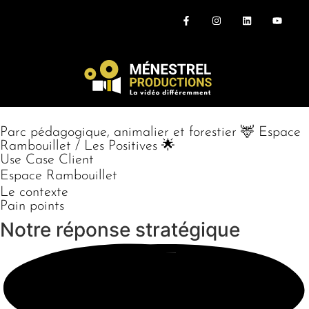
Parc pédagogique, animalier et forestier 🦌 Espace
Rambouillet / Les Positives 🌟
Use Case Client
Espace Rambouillet
Le contexte
Pain points
Notre réponse
stratégique